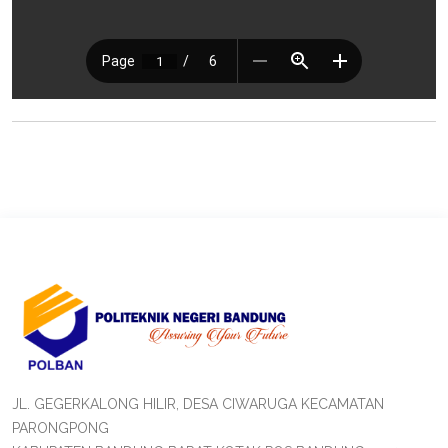
JL. GEGERKALONG HILIR, DESA CIWARUGA KECAMATAN
PARONGPONG