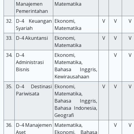
Manajemen
Matematika
Pemerintahan
32.
D-4 Keuangan
Ekonomi,
V
V
V
Syariah
Matematika
33.
D-4 Akuntansi
Ekonomi,
V
V
V
Matematika
34.
D-4
Ekonomi,
V
V
Administrasi
Matematika,
Bisnis
Bahasa Inggris,
Kewirausahaan
35.
D-4 Destinasi
Ekonomi,
V
V
V
Pariwisata
Matematika,
Bahasa Inggris,
Bahasa Indonesia,
Geografi
36.
D-4 Manajemen
Matematika,
V
V
Aset
Ekonomi, Bahasa