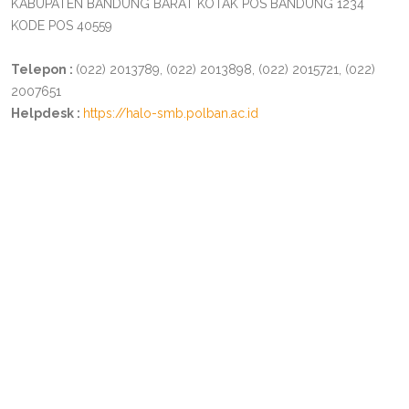
KABUPATEN BANDUNG BARAT KOTAK POS BANDUNG 1234
KODE POS 40559
Telepon :
(022) 2013789, (022) 2013898, (022) 2015721, (022)
2007651
Helpdesk :
https://halo-smb.polban.ac.id