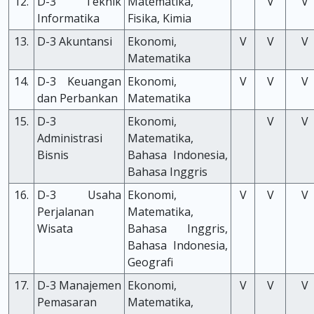
12.
D-3 Teknik
Matematika,
V
V
Informatika
Fisika, Kimia
13.
D-3 Akuntansi
Ekonomi,
V
V
V
Matematika
14.
D-3 Keuangan
Ekonomi,
V
V
V
dan Perbankan
Matematika
15.
D-3
Ekonomi,
V
V
Administrasi
Matematika,
Bisnis
Bahasa Indonesia,
Bahasa Inggris
16.
D-3 Usaha
Ekonomi,
V
V
V
Perjalanan
Matematika,
Wisata
Bahasa Inggris,
Bahasa Indonesia,
Geografi
17.
D-3 Manajemen
Ekonomi,
V
V
V
Pemasaran
Matematika,